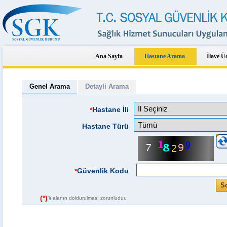
Ana Sayfa
Hastane Arama
İlave Ü
Genel Arama
Detayli Arama
Hastane İli
*
Hastane Türü
Güvenlik Kodu
*
(*)
'lı alanın doldurulması zorunludur.